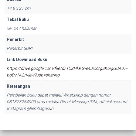
14,8 x 21 cm
Tebal Buku
xiv, 247 halaman
Penerbit
Penerbit SURI
Link Download Buku
https://drive.google.com/file/d/1UZHkKG-e4JxS2gSKoigG0A07-
bgDv1A2/view?usp=sharing
Keterangan
Pembelian buku dapat melalui WhatsApp dengan nomor
081378254903 atau melalui Direct Message (DM) official account
Instagram @lembagasuri