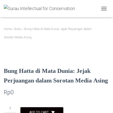
TOGGL
Home
/
Buku
/ Bung Hatta di Mata Dunia: Jejak Perjuangan dalam
Sorotan Media Asing
Bung Hatta di Mata Dunia: Jejak
Perjuangan dalam Sorotan Media Asing
Rp
0
Bung
ADD TO CART
Hatta