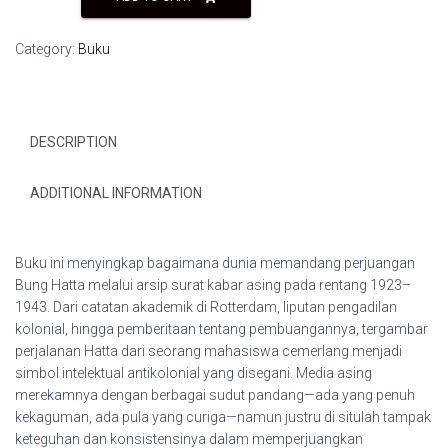
di
Mata
Category:
Buku
Dunia:
Jejak
Perjuangan
dalam
DESCRIPTION
Sorotan Media Asing
quantity
ADDITIONAL INFORMATION
Buku ini menyingkap bagaimana dunia memandang perjuangan
Bung Hatta melalui arsip surat kabar asing pada rentang 1923–
1943. Dari catatan akademik di Rotterdam, liputan pengadilan
kolonial, hingga pemberitaan tentang pembuangannya, tergambar
perjalanan Hatta dari seorang mahasiswa cemerlang menjadi
simbol intelektual antikolonial yang disegani. Media asing
merekamnya dengan berbagai sudut pandang—ada yang penuh
kekaguman, ada pula yang curiga—namun justru di situlah tampak
keteguhan dan konsistensinya dalam memperjuangkan