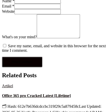
Name
*
Email
*
Website
What's on your mind?
Save my name, email, and website in this browser for the next
time I comment.
Related Posts
Artikel
Office 365 pro Cracked Latest [Lifetime]
🗂 Hash: 612e7b636dcdccbc319f29c5a879458cLast Updated: