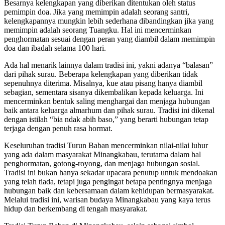
Besarnya kelengkapan yang diberikan ditentukan oleh status
pemimpin doa. Jika yang memimpin adalah seorang santri,
kelengkapannya mungkin lebih sederhana dibandingkan jika yang
memimpin adalah seorang Tuangku. Hal ini mencerminkan
penghormatan sesuai dengan peran yang diambil dalam memimpin
doa dan ibadah selama 100 hari.
Ada hal menarik lainnya dalam tradisi ini, yakni adanya “balasan”
dari pihak surau. Beberapa kelengkapan yang diberikan tidak
sepenuhnya diterima. Misalnya, kue atau pisang hanya diambil
sebagian, sementara sisanya dikembalikan kepada keluarga. Ini
mencerminkan bentuk saling menghargai dan menjaga hubungan
baik antara keluarga almarhum dan pihak surau. Tradisi ini dikenal
dengan istilah “bia ndak abih baso,” yang berarti hubungan tetap
terjaga dengan penuh rasa hormat.
Keseluruhan tradisi Turun Baban mencerminkan nilai-nilai luhur
yang ada dalam masyarakat Minangkabau, terutama dalam hal
penghormatan, gotong-royong, dan menjaga hubungan sosial.
Tradisi ini bukan hanya sekadar upacara penutup untuk mendoakan
yang telah tiada, tetapi juga pengingat betapa pentingnya menjaga
hubungan baik dan kebersamaan dalam kehidupan bermasyarakat.
Melalui tradisi ini, warisan budaya Minangkabau yang kaya terus
hidup dan berkembang di tengah masyarakat.