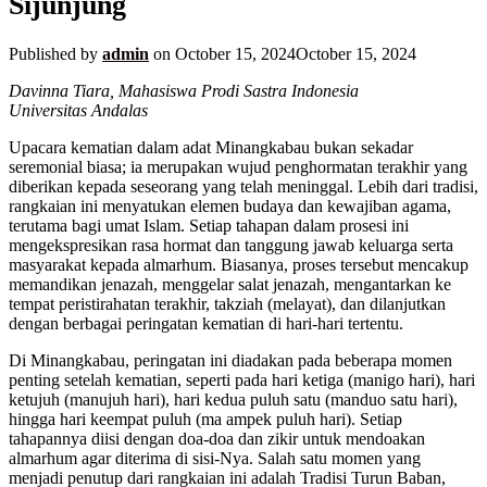
Sijunjung
Published by
admin
on
October 15, 2024
October 15, 2024
Davinna Tiara, Mahasiswa Prodi Sastra Indonesia
Universitas Andalas
Upacara kematian dalam adat Minangkabau bukan sekadar
seremonial biasa; ia merupakan wujud penghormatan terakhir yang
diberikan kepada seseorang yang telah meninggal. Lebih dari tradisi,
rangkaian ini menyatukan elemen budaya dan kewajiban agama,
terutama bagi umat Islam. Setiap tahapan dalam prosesi ini
mengekspresikan rasa hormat dan tanggung jawab keluarga serta
masyarakat kepada almarhum. Biasanya, proses tersebut mencakup
memandikan jenazah, menggelar salat jenazah, mengantarkan ke
tempat peristirahatan terakhir, takziah (melayat), dan dilanjutkan
dengan berbagai peringatan kematian di hari-hari tertentu.
Di Minangkabau, peringatan ini diadakan pada beberapa momen
penting setelah kematian, seperti pada hari ketiga (manigo hari), hari
ketujuh (manujuh hari), hari kedua puluh satu (manduo satu hari),
hingga hari keempat puluh (ma ampek puluh hari). Setiap
tahapannya diisi dengan doa-doa dan zikir untuk mendoakan
almarhum agar diterima di sisi-Nya. Salah satu momen yang
menjadi penutup dari rangkaian ini adalah Tradisi Turun Baban,