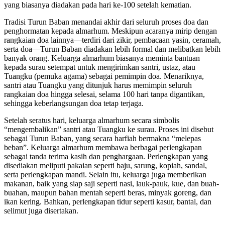
yang biasanya diadakan pada hari ke-100 setelah kematian.
Tradisi Turun Baban menandai akhir dari seluruh proses doa dan
penghormatan kepada almarhum. Meskipun acaranya mirip dengan
rangkaian doa lainnya—terdiri dari zikir, pembacaan yasin, ceramah,
serta doa—Turun Baban diadakan lebih formal dan melibatkan lebih
banyak orang. Keluarga almarhum biasanya meminta bantuan
kepada surau setempat untuk mengirimkan santri, ustaz, atau
Tuangku (pemuka agama) sebagai pemimpin doa. Menariknya,
santri atau Tuangku yang ditunjuk harus memimpin seluruh
rangkaian doa hingga selesai, selama 100 hari tanpa digantikan,
sehingga keberlangsungan doa tetap terjaga.
Setelah seratus hari, keluarga almarhum secara simbolis
“mengembalikan” santri atau Tuangku ke surau. Proses ini disebut
sebagai Turun Baban, yang secara harfiah bermakna “melepas
beban”. Keluarga almarhum membawa berbagai perlengkapan
sebagai tanda terima kasih dan penghargaan. Perlengkapan yang
disediakan meliputi pakaian seperti baju, sarung, kopiah, sandal,
serta perlengkapan mandi. Selain itu, keluarga juga memberikan
makanan, baik yang siap saji seperti nasi, lauk-pauk, kue, dan buah-
buahan, maupun bahan mentah seperti beras, minyak goreng, dan
ikan kering. Bahkan, perlengkapan tidur seperti kasur, bantal, dan
selimut juga disertakan.