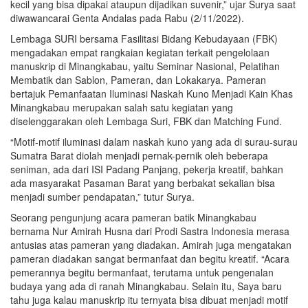
kecil yang bisa dipakai ataupun dijadikan suvenir,” ujar Surya saat
diwawancarai Genta Andalas pada Rabu (2/11/2022).
Lembaga SURI bersama Fasilitasi Bidang Kebudayaan (FBK)
mengadakan empat rangkaian kegiatan terkait pengelolaan
manuskrip di Minangkabau, yaitu Seminar Nasional, Pelatihan
Membatik dan Sablon, Pameran, dan Lokakarya. Pameran
bertajuk Pemanfaatan Iluminasi Naskah Kuno Menjadi Kain Khas
Minangkabau merupakan salah satu kegiatan yang
diselenggarakan oleh Lembaga Suri, FBK dan Matching Fund.
“Motif-motif iluminasi dalam naskah kuno yang ada di surau-surau
Sumatra Barat diolah menjadi pernak-pernik oleh beberapa
seniman, ada dari ISI Padang Panjang, pekerja kreatif, bahkan
ada masyarakat Pasaman Barat yang berbakat sekalian bisa
menjadi sumber pendapatan,” tutur Surya.
Seorang pengunjung acara pameran batik Minangkabau
bernama Nur Amirah Husna dari Prodi Sastra Indonesia merasa
antusias atas pameran yang diadakan. Amirah juga mengatakan
pameran diadakan sangat bermanfaat dan begitu kreatif. “Acara
pemerannya begitu bermanfaat, terutama untuk pengenalan
budaya yang ada di ranah Minangkabau. Selain itu, Saya baru
tahu juga kalau manuskrip itu ternyata bisa dibuat menjadi motif