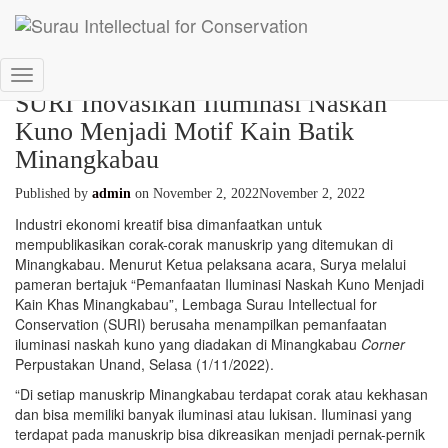
Toggle
SURI Inovasikan Iluminasi Naskah
Navigation
Kuno Menjadi Motif Kain Batik
Minangkabau
Published by
admin
on
November 2, 2022
November 2, 2022
Industri ekonomi kreatif bisa dimanfaatkan untuk
mempublikasikan corak-corak manuskrip yang ditemukan di
Minangkabau. Menurut Ketua pelaksana acara, Surya melalui
pameran bertajuk “Pemanfaatan Iluminasi Naskah Kuno Menjadi
Kain Khas Minangkabau”, Lembaga Surau Intellectual for
Conservation (SURI) berusaha menampilkan pemanfaatan
iluminasi naskah kuno yang diadakan di Minangkabau
Corner
Perpustakan Unand, Selasa (1/11/2022).
“Di setiap manuskrip Minangkabau terdapat corak atau kekhasan
dan bisa memiliki banyak iluminasi atau lukisan. Iluminasi yang
terdapat pada manuskrip bisa dikreasikan menjadi pernak-pernik