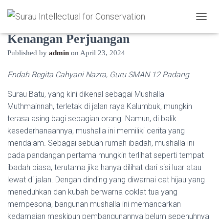
Surau Batu di Kalumbuk: Tersimpan
T
O
Kenangan Perjuangan
G
G
Published by
admin
on
April 23, 2024
L
E
Endah Regita Cahyani Nazra, Guru SMAN 12 Padang
N
A
Surau Batu, yang kini dikenal sebagai Mushalla
V
Muthmainnah, terletak di jalan raya Kalumbuk, mungkin
I
G
terasa asing bagi sebagian orang. Namun, di balik
A
kesederhanaannya, mushalla ini memiliki cerita yang
T
mendalam. Sebagai sebuah rumah ibadah, mushalla ini
I
pada pandangan pertama mungkin terlihat seperti tempat
O
N
ibadah biasa, terutama jika hanya dilihat dari sisi luar atau
lewat di jalan. Dengan dinding yang diwarnai cat hijau yang
meneduhkan dan kubah berwarna coklat tua yang
mempesona, bangunan mushalla ini memancarkan
kedamaian meskipun pembangunannya belum sepenuhnya