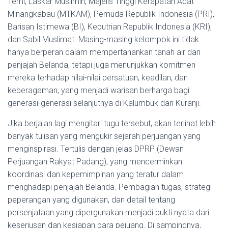
Temi, Laskar Muslimin, Majelis Tinggi Kerapatan Adat
Minangkabau (MTKAM), Pemuda Republik Indonesia (PRI),
Barisan Istimewa (BI), Keputrian Republik Indonesia (KRI),
dan Sabil Muslimat. Masing-masing kelompok ini tidak
hanya berperan dalam mempertahankan tanah air dari
penjajah Belanda, tetapi juga menunjukkan komitmen
mereka terhadap nilai-nilai persatuan, keadilan, dan
keberagaman, yang menjadi warisan berharga bagi
generasi-generasi selanjutnya di Kalumbuk dan Kuranji.
Jika berjalan lagi mengitari tugu tersebut, akan terlihat lebih
banyak tulisan yang mengukir sejarah perjuangan yang
menginspirasi. Tertulis dengan jelas DPRP (Dewan
Perjuangan Rakyat Padang), yang mencerminkan
koordinasi dan kepemimpinan yang teratur dalam
menghadapi penjajah Belanda. Pembagian tugas, strategi
peperangan yang digunakan, dan detail tentang
persenjataan yang dipergunakan menjadi bukti nyata dari
keseriusan dan kesiapan para pejuang. Di sampingnya,