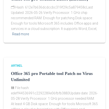
🗂 Hash: 612e7b636dcdccbc319f29c5a879458cLast
Updated: 2026-05-26 Verify Processor: 1 GHz chip
recommended RAM: Enough for patching Disk space:
Enough for tools Microsoft 365 includes Office apps and
services in a cloud subscription. It supports Word, Excel,
Read more
ARTIKEL
Office 365 pro Portable tool Patch no Virus
Unlimited
💾 File hash:
edeff44536991c2292289e06fbfb3883Update date: 2026-
05-28 Verify Processor: 1 GHz processor needed RAM:
At least 4 GB Disk space: Enough for tools Microsoft 365