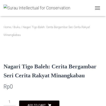
TOGGL
Home
/
Buku
/ Nagari Tigo Baleh: Cerita Bergambar Seri Cerita Rakyat
Minangkabau
Nagari Tigo Baleh: Cerita Bergambar
Seri Cerita Rakyat Minangkabau
Rp
0
Nagari
ADD TO CART
Tigo