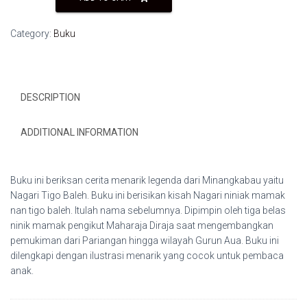
Baleh:
Cerita
Category:
Buku
Bergambar
Seri
Cerita
Rakyat
DESCRIPTION
Minangkabau
quantity
ADDITIONAL INFORMATION
Buku ini beriksan cerita menarik legenda dari Minangkabau yaitu
Nagari Tigo Baleh. Buku ini berisikan kisah Nagari niniak mamak
nan tigo baleh. Itulah nama sebelumnya. Dipimpin oleh tiga belas
ninik mamak pengikut Maharaja Diraja saat mengembangkan
pemukiman dari Pariangan hingga wilayah Gurun Aua. Buku ini
dilengkapi dengan ilustrasi menarik yang cocok untuk pembaca
anak.