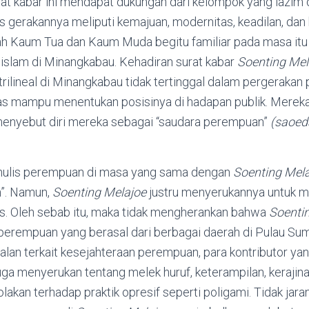
rat kabar ini mendapat dukungan dari kelompok yang lazim
 gerakannya meliputi kemajuan, modernitas, keadilan, dan 
tilah Kaum Tua dan Kaum Muda begitu familiar pada masa it
islam di Minangkabau. Kehadiran surat kabar
Soenting Mel
ilineal di Minangkabau tidak tertinggal dalam pergerakan
s mampu menentukan posisinya di hadapan publik. Mereka 
enyebut diri mereka sebagai “saudara perempuan”
(saoed
ulis perempuan di masa yang sama dengan
Soenting Mel
”. Namun,
Soenting Melajoe
justru menyerukannya untuk
is. Oleh sebab itu, maka tidak mengherankan bahwa
Soenti
 perempuan yang berasal dari berbagai daerah di Pulau Sum
an terkait kesejahteraan perempuan, para kontributor yan
uga menyerukan tentang melek huruf, keterampilan, kerajina
akan terhadap praktik opresif seperti poligami. Tidak jarang