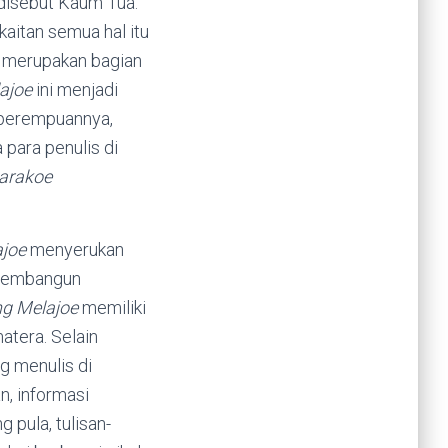
 disebut Kaum Tua.
kaitan semua hal itu
u merupakan bagian
ajoe
ini menjadi
 perempuannya,
para penulis di
arakoe
ajoe
menyerukan
 membangun
ng Melajoe
memiliki
atera. Selain
g menulis di
n, informasi
 pula, tulisan-