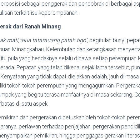
i berposisi sebagai penggerak dan pendobrak di berbagai as
lisan terkait isu keperempuanan.
rak dari Ranah Minang
ak mati, alua tatarauang patah tigo”,
begitulah bunyi pepa
uan Minangkabau. Kelembutan dan ketangkasan menyertai 
 itu pula yang hendaknya selalu dibawa setiap perempua
 berada. Pepatah yang telah dikenal sejak lama tersebut, pu
 Kenyataan yang tidak dapat dielakkan adalah, jauh di mas
iki tokoh-tokoh perempuan yang mengagumkan. Pergerak
mpak yang begitu terasa manfaatnya di masa sekarang. G
rbatas di satu aspek.
ikiran dan pergerakan dicetuskan oleh tokoh-tokoh pere
aranya, perlawan terhadap penjajahan, pergerakan pendidi
nyampaikan pemikiran, hingga penggagas gerakan literas