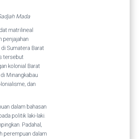
 Gadjah Mada
t matrilineal
n penjajahan
 di Sumatera Barat
s tersebut
an kolonial Barat
l di Minangkabau
lonialisme, dan
mpuan dalam bahasan
a politik laki-laki.
pingkan. Padahal,
koh perempuan dalam