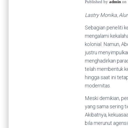
Published by
admin
on
Lastry Monika, Alu
Sebagian peneliti 
mengalami kekalaha
kolonial. Namun, A
justru menyimpulkan
menghadirkan paradi
telah membentuk ket
hingga saat ini tet
modernitas.
Meski demikian, pe
yang sama sering ti
Akibatnya, kekuasa
bila merunut agens