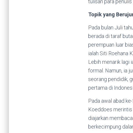
tulisan para penuli
Topik yang Beruj
Pada bulan Juli ta
berada di taraf buta
perempuan luar bia
ialah Siti Roehana 
Lebih menarik lagi
formal. Namun, ia j
seorang pendidik, g
pertama di Indonesi
Pada awal abad ke-
Koeddoes merintis s
diajarkan membaca t
berkecimpung dala