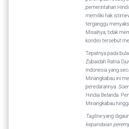
pemerintahan Hindi
memiliki hak istime
terganggu menyaksi
Misalnya, tidak me
kondisi tersebut me
Tepatnya pada bula
Zubaidah Ratna Djuw
Indonesia yang seca
Minangkabau ini me
peredarannya.
Soen
Hindia Belanda. Pen
Minangkabau hingga 
Tagline
yang digau
kepandaian peremp