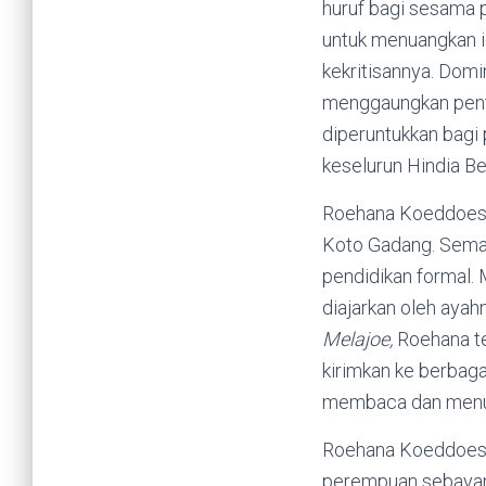
huruf bagi sesama
untuk menuangkan i
kekritisannya. Domi
menggaungkan penti
diperuntukkan bagi
keselurun Hindia Be
Roehana Koeddoes ia
Koto Gadang. Sema
pendidikan formal. 
diajarkan oleh aya
Melajoe,
Roehana te
kirimkan ke berbag
membaca dan menul
Roehana Koeddoes a
perempuan sebayany