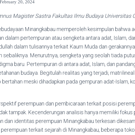
February 20, 2024
mnus Magister Sastra Fakultas Ilmu Budaya Universitas
kebudayaan Minangkabau memperoleh kesimpulan bahwa ada
n dalam pertempuran atau sengketa antara adat, Islam, da
bdullah dalam tulisannya terkait Kaum Muda dan gerakannya
 sebaliknya. Menurutnya, sengketa yang seolah tiada putu
gma baru. Pertempuran di antara adat, Islam, dan pandang
ahanan budaya. Begitulah realitas yang terjadi, matrilinea
ap bertahan meski dihadapkan pada gempuran adat-Islam, ko
rspektif perempuan dan pembicaraan terkait posisi pere
dak tampak. Kecenderungan analisis hanya memiliki fokus pad
an dan identitas perempuan Minangkabau terkesan dikesam
i perempuan terkait sejarah di Minangkabau, beberapa to