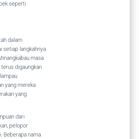
pek seperti
tah dalam
setiap langkahnya.
n Minangkabau masa
n terus digaungkan
a lampau
an yang mereka
erakan yang
mpuan dari
kan, pelopor
i. Beberapa nama