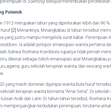
s perempuan di
Soenting Melajoe
menimbulkan perdebatan d
ung Polemik
hun 1912 merupakan tahun yang diperkirakan lebih dari 90
 huruf.
[2]
Menariknya, Minangkabau di tahun tersebut memil
sa yang justru mampu mengelola surat kabar. Perempuan it
Koeddoes. Ia adalah pelopor emansipasi wanita pertama da
 ialah, bahwa Roehana Koeddoes rupanya tidak pernah me
ustru dikenal sebagai tokoh emansipasi asal Minangkabau y
uru agama, guru sekolah kerajinan wanita, dan seorang wa
a.
20 yang masih dominan dijumpai wanita buta huruf tersebu
ekolah kerajinan wanita bernama “Amai Setia”. Di sekolah
ulisan Arab dan Latin. Di tahun-tahun tersebut, Roehana 
m memperjuangkan kedudukan perempuan, terutama untu