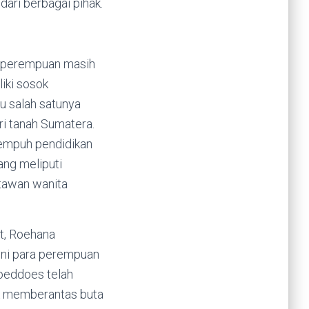
ari berbagai pihak.
 % perempuan masih
iki sosok
u salah satunya
ri tanah Sumatera.
nempuh pendidikan
ang meliputi
rtawan wanita
t, Roehana
 ini para perempuan
Koeddoes telah
k memberantas buta