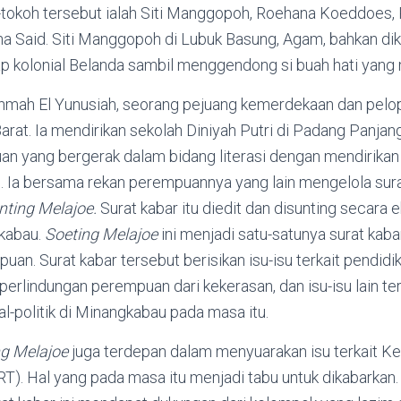
-tokoh tersebut ialah Siti Manggopoh, Roehana Koeddoes,
na Said. Siti Manggopoh di Lubuk Basung, Agam, bahkan di
 kolonial Belanda sambil menggendong si buah hati yang m
ahmah El Yunusiah, seorang pejuang kemerdekaan dan pelo
rat. Ia mendirikan sekolah Diniyah Putri di Padang Panjang.
n yang bergerak dalam bidang literasi dengan mendirikan s
Ia bersama rekan perempuannya yang lain mengelola sura
nting Melajoe.
Surat kabar itu diedit dan disunting secara e
kabau.
Soeting Melajoe
ini menjadi satu-satunya surat kab
puan. Surat kabar tersebut berisikan isu-isu terkait pendid
perlindungan perempuan dari kekerasan, dan isu-isu lain t
al-politik di Minangkabau pada masa itu.
g Melajoe
juga terdepan dalam menyuarakan isu terkait K
). Hal yang pada masa itu menjadi tabu untuk dikabarkan