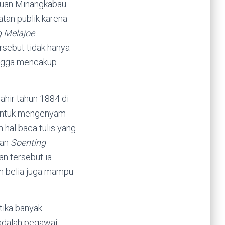
uan Minangkabau
tan publik karena
g Melajoe
sebut tidak hanya
ingga mencakup
ahir tahun 1884 di
 untuk mengenyam
 hal baca tulis yang
kan
Soenting
n tersebut ia
ih belia juga mampu
tika banyak
adalah pegawai