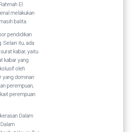
 Rahmah El
kenal melakukan
asih balita.
por pendidikan
 Selain itu, ada
urat kabar, yaitu
t kabar yang
kslusif oleh
ar yang dominan
ikan perempuan,
erkait perempuan
ekerasan Dalam
. Dalam