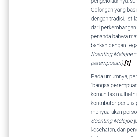
pengelolaannya, su
Golongan yang basis
dengan tradisi. Is
dari perkembangan 
penanda bahwa matr
bahkan dengan tega
Soenting Melajoe
m
perempoean).
[1]
Pada umumnya, pen
“bangsa perempuan
komunitas multietn
kontributor penulis
menyuarakan persoal
Soenting Melajoe
j
kesehatan, dan penol