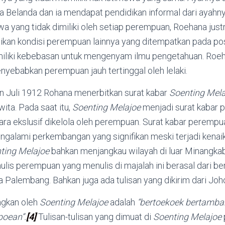
a Belanda dan ia mendapat pendidikan informal dari ayahny
wa yang tidak dimiliki oleh setiap perempuan, Roehana jus
kan kondisi perempuan lainnya yang ditempatkan pada posi
miliki kebebasan untuk mengenyam ilmu pengetahuan. Roe
nyebabkan perempuan jauh tertinggal oleh lelaki.
n Juli 1912 Rohana menerbitkan surat kabar
Soenting Mela
ita. Pada saat itu,
Soenting Melajoe
menjadi surat kabar 
ra ekslusif dikelola oleh perempuan. Surat kabar perempu
ngalami perkembangan yang signifikan meski terjadi kenai
ting Melajoe
bahkan menjangkau wilayah di luar Minangkaba
ulis perempuan yang menulis di majalah ini berasal dari be
Palembang. Bahkan juga ada tulisan yang dikirim dari Joh
ngkan oleh
Soenting Melajoe
adalah
“bertoekoek bertamba
oean”.
[4]
Tulisan-tulisan yang dimuat di
Soenting Melajoe