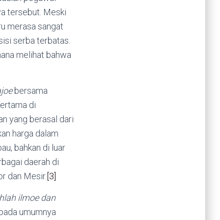
a tersebut. Meski
tru merasa sangat
si serba terbatas.
hana melihat bahwa
joe
bersama
pertama di
an yang berasal dari
kan harga dalam
u, bahkan di luar
rbagai daerah di
or dan Mesir.
[3]
hlah ilmoe dan
pada umumnya