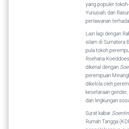
yang populer tokoh
Yunusiah, dan Rasu
perlawanan terhadap
Lain lagi dengan R
islam di Sumatera Ba
pula tokoh perempua
Roehana Koeddoes. 
dikenal dengan
Soe
perempuan Minang
dikelola oleh perem
kesetaraan gender, 
dan lingkungan sosi
Surat kabar
Soentin
Rumah Tangga (KDRT