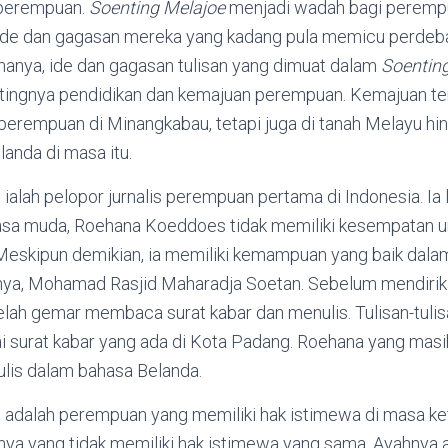
 perempuan.
Soenting Melajoe
menjadi wadah bagi peremp
de dan gagasan mereka yang kadang pula memicu perdeba
nanya, ide dan gagasan tulisan yang dimuat dalam
Soentin
ngnya pendidikan dan kemajuan perempuan. Kemajuan ter
 perempuan di Minangkabau, tetapi juga di tanah Melayu h
landa di masa itu.
lah pelopor jurnalis perempuan pertama di Indonesia. Ia l
sa muda, Roehana Koeddoes tidak memiliki kesempatan
Meskipun demikian, ia memiliki kemampuan yang baik dalam
hnya, Mohamad Rasjid Maharadja Soetan. Sebelum mendiri
lah gemar membaca surat kabar dan menulis. Tulisan-tulisa
ai surat kabar yang ada di Kota Padang. Roehana yang mas
is dalam bahasa Belanda.
dalah perempuan yang memiliki hak istimewa di masa ke
a yang tidak memiliki hak istimewa yang sama. Ayahnya 