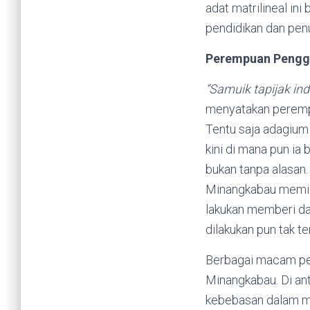
adat matrilineal in
pendidikan dan penu
Perempuan Pengge
“Samuik tapijak ind
menyatakan peremp
Tentu saja adagium
kini di mana pun ia
bukan tanpa alasan.
Minangkabau memil
lakukan memberi da
dilakukan pun tak te
Berbagai macam pem
Minangkabau. Di ant
kebebasan dalam me