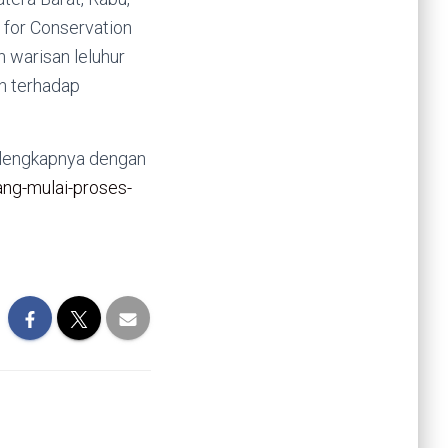
l for Conservation
 warisan leluhur
an terhadap
selengkapnya dengan
ang-mulai-proses-