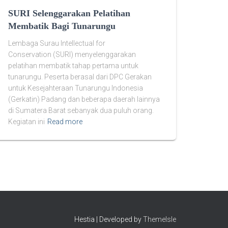
SURI Selenggarakan Pelatihan
Membatik Bagi Tunarungu
Lembaga Surau Intellectual for
Conservation (SURI) menyelenggarakan
pelatihan membatik tahap pertama untuk
tunarungu. Peserta berasal dari DPC Gerakan
untuk Kesejahteraan Tunarungu Indonesia
(Gerkatin) Padang dan beberapa daerah lainnya
di Sumatera Barat sebanyak dua puluh orang.
Kegiatan ini
Read more
Hestia | Developed by
ThemeIsle