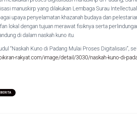
alisasi manuskirp yang dilakukan Lembaga Surau Intellectua
bagai upaya penyelamatan khazanah budaya dan pelestarian
ifan lokal dengan tujuan merawat fisiknya serta perlindung
andung di dalam naskah kuno itu.
udul “Naskah Kuno di Padang Mulai Proses Digitalisasi”, 
.pikiran-rakyat.com/image/detail/3030/naskah-kuno-di-pad
 BERITA