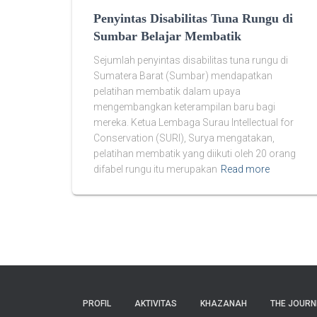
Penyintas Disabilitas Tuna Rungu di
Sumbar Belajar Membatik
Sejumlah penyintas disabilitas tuna rungu di
Sumatera Barat (Sumbar) mendapatkan
pelatihan membatik dalam upaya
mengembangkan keterampilan baru bagi
mereka. Ketua Lembaga Surau Intellectual for
Conservation (SURI), Surya mengatakan,
pelatihan membatik yang diikuti oleh 20 orang
difabel rungu itu merupakan
Read more
PROFIL
AKTIVITAS
KHAZANAH
THE JOURN