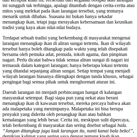
ini sungguh tak terhingga, apalagi ditambah dengan cerita-cerita atau
mitos yang melekat pada ikan larangan tersebut, yang tentunya
menarik untuk dibahas. Suasana ini bukan hanya sekadar
menangkap ikan, tetapi juga merayakan kebersamaan dan keunikan
tradisi yang kaya akan nilai-nilai budaya.
Terdapat sebuah tradisi yang berkembang di masyarakat mengenai
larangan menangkap ikan di aliran sungai tertentu. Ikan di wilayah
tersebut hanya boleh ditangkap pada waktu yang telah disepakati
bersama oleh pemuka adat, pemuda, tokoh agama, dan pimpinan
nagari. Perlu dicatat bahwa tidak semua aliran sungai di nagari ini
termasuk dalam kategori larangan; hanya beberapa lokasi tertentu
yang ditandai sepanjang aliran sungai. Setiap tempat yang menjadi
wilayah larangan biasanya dilengkapi dengan tanda khusus, sebagai
pengingat bagi semua pihak untuk menghormati aturan ini.
Daerah larangan ini menjadi perbincangan hangat di kalangan
masyarakat setempat. Bagi siapa pun yang nekat atau berani
menangkap ikan di kawasan tersebut, mereka percaya bahwa akan
ada malapetaka yang menimpanya. Malapetaka ini bisa berupa
penyakit yang diderita oleh penangkap ikan atau bahkan
kemalangan yang lebih besar. Cerita ini, meskipun sulit dipercaya,
telah berkembang di masyarakat dan sering disebut sebagai
bala.
“Jangan ditangkap juga lauk larangan itu, nanti kanai bala beko!”
,
demikian kalimat yang sering saya dengar tentang kisah ikan