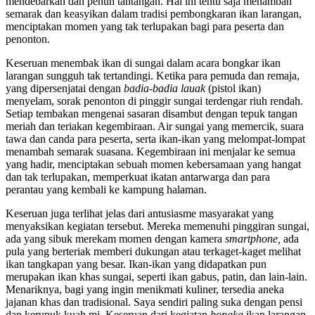
mendebarkan dan penuh tantangan. Hal ini tentu saja menambah
semarak dan keasyikan dalam tradisi pembongkaran ikan larangan,
menciptakan momen yang tak terlupakan bagi para peserta dan
penonton.
Keseruan menembak ikan di sungai dalam acara bongkar ikan
larangan sungguh tak tertandingi. Ketika para pemuda dan remaja,
yang dipersenjatai dengan
badia-badia lauak
(pistol ikan)
menyelam, sorak penonton di pinggir sungai terdengar riuh rendah.
Setiap tembakan mengenai sasaran disambut dengan tepuk tangan
meriah dan teriakan kegembiraan. Air sungai yang memercik, suara
tawa dan canda para peserta, serta ikan-ikan yang melompat-lompat
menambah semarak suasana. Kegembiraan ini menjalar ke semua
yang hadir, menciptakan sebuah momen kebersamaan yang hangat
dan tak terlupakan, memperkuat ikatan antarwarga dan para
perantau yang kembali ke kampung halaman.
Keseruan juga terlihat jelas dari antusiasme masyarakat yang
menyaksikan kegiatan tersebut. Mereka memenuhi pinggiran sungai,
ada yang sibuk merekam momen dengan kamera
smartphone,
ada
pula yang berteriak memberi dukungan atau terkaget-kaget melihat
ikan tangkapan yang besar. Ikan-ikan yang didapatkan pun
merupakan ikan khas sungai, seperti ikan gabus, patin, dan lain-lain.
Menariknya, bagi yang ingin menikmati kuliner, tersedia aneka
jajanan khas dan tradisional. Saya sendiri paling suka dengan pensi
dan kerupuk kuah mi. Keseruan dari kegiatan
bongka
ikan larangan