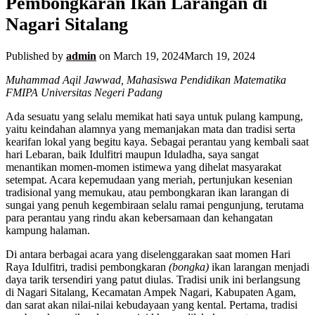
Pembongkaran Ikan Larangan di
Nagari Sitalang
Published by
admin
on
March 19, 2024
March 19, 2024
Muhammad Aqil Jawwad, Mahasiswa Pendidikan Matematika
FMIPA Universitas Negeri Padang
Ada sesuatu yang selalu memikat hati saya untuk pulang kampung,
yaitu keindahan alamnya yang memanjakan mata dan tradisi serta
kearifan lokal yang begitu kaya. Sebagai perantau yang kembali saat
hari Lebaran, baik Idulfitri maupun Iduladha, saya sangat
menantikan momen-momen istimewa yang dihelat masyarakat
setempat. Acara kepemudaan yang meriah, pertunjukan kesenian
tradisional yang memukau, atau pembongkaran ikan larangan di
sungai yang penuh kegembiraan selalu ramai pengunjung, terutama
para perantau yang rindu akan kebersamaan dan kehangatan
kampung halaman.
Di antara berbagai acara yang diselenggarakan saat momen Hari
Raya Idulfitri, tradisi pembongkaran
(bongka)
ikan larangan menjadi
daya tarik tersendiri yang patut diulas. Tradisi unik ini berlangsung
di Nagari Sitalang, Kecamatan Ampek Nagari, Kabupaten Agam,
dan sarat akan nilai-nilai kebudayaan yang kental. Pertama, tradisi