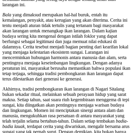
larangan ini.
Bala
yang dimaksud merupakan hal-hal buruk, entah itu
kemalangan, penyakit, atau kerugian yang akan diterima. Cerita ini
tentu menjadi aturan tidak tertulis yang tertanam bagi masyarakat
akan larangan untuk menangkap ikan larangan. Dalam kajian
budaya sering kita mengenal dengan istilah foklor yang dapat
berfungsi sebagai legitimasi dan juga memuat nilai edukasi di
dalamnya. Cerita tesebut menjadi bagian penting dari kearifan lokal
yang menjaga kelestarian ekosistem sungai. Larangan ini
mencerminkan hubungan harmonis antara manusia dan alam, serta
pentingnya menjaga keseimbangan lingkungan. Dengan adanya
peraturan ini, masyarakat berusaha memastikan bahwa populasi ikan
tetap terjaga, sehingga tradisi pembongkaran ikan larangan dapat
terus dilestarikan dari generasi ke generasi.
Akhirnya, tradisi pembongkaran ikan larangan di Nagari Sitalang
bukan sekadar ritual, melainkan sebuah perayaan hidup yang sarat
makna. Setiap tahun, saat suara riuh kegembiraan menggema di tepi
sungai, kita diingatkan akan pentingnya menjaga warisan budaya
dan lingkungan. Momen ini menciptakan sinergi antara alam dan
manusia, mengukuhkan rasa persatuan di antara masyarakat yang
telah terjalin selama bertahun-tahun. Dalam setiap tembakan
badia-
badia lauak,
terdapat cerita yang diwariskan, mengalir bersama arus
sungai yang tak pernah surut. Dengan demikian, kita bukan hanya