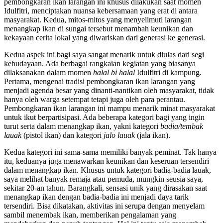
pembongkaran ikan larangan ini khusus dilakukan saat momen
Idulfitri, menciptakan nuansa kebersamaan yang erat di antara
masyarakat. Kedua, mitos-mitos yang menyelimuti larangan
menangkap ikan di sungai tersebut menambah keunikan dan
kekayaan cerita lokal yang diwariskan dari generasi ke generasi.
Kedua aspek ini bagi saya sangat menarik untuk diulas dari segi
kebudayaan. Ada berbagai rangkaian kegiatan yang biasanya
dilaksanakan dalam momen
halal bi halal
Idulfitri di kampung.
Pertama, mengenai tradisi pembongkaran ikan larangan yang
menjadi agenda besar yang dinanti-nantikan oleh masyarakat, tidak
hanya oleh warga setempat tetapi juga oleh para perantau.
Pembongkaran ikan larangan ini mampu menarik minat masyarakat
untuk ikut berpartisipasi. Ada beberapa kategori bagi yang ingin
turut serta dalam menangkap ikan, yakni kategori
badia/tembak
lauak
(pistol ikan) dan kategori
jalo lauak
(jala ikan).
Kedua kategori ini sama-sama memiliki banyak peminat. Tak hanya
itu, keduanya juga menawarkan keunikan dan keseruan tersendiri
dalam menangkap ikan. Khusus untuk kategori badia-badia lauak,
saya melihat banyak remaja atau pemuda, mungkin seusia saya,
sekitar 20-an tahun. Barangkali, sensasi unik yang dirasakan saat
menangkap ikan dengan badia-badia ini menjadi daya tarik
tersendiri. Bisa dikatakan, aktivitas ini serupa dengan menyelam
sambil menembak ikan, memberikan pengalaman yang