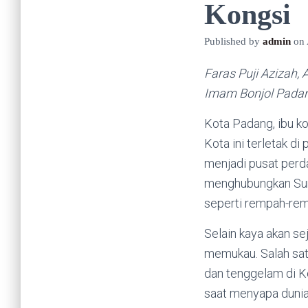
Kongsi
Published by
admin
on
Faras Puji Azizah,
Imam Bonjol Pada
Kota Padang, ibu ko
Kota ini terletak d
menjadi pusat perd
menghubungkan Suma
seperti rempah-remp
Selain kaya akan s
memukau. Salah sat
dan tenggelam di K
saat menyapa dunia