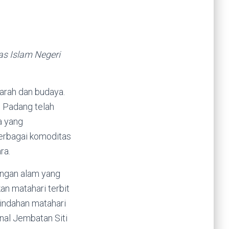
as Islam Negeri
jarah dan budaya.
, Padang telah
a yang
berbagai komoditas
ra.
angan alam yang
n matahari terbit
eindahan matahari
nal Jembatan Siti