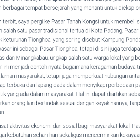
berbagai tempat bersejarah yang menanti untuk dieksplor
 terbit, saya pergi ke Pasar Tanah Kongsi untuk membeli 
salah satu pasar tradisional tertua di Kota Padang. Pasar i
 keturunan Tionghoa, yang sering disebut Kampung Pond
ar ini sebagai Pasar Tionghoa, tetapi di sini juga terdap
Nias dan Minangkabau, ungkap salah satu warga lokal yang be
sar ini menjadi contoh nyata bagaimana keragaman budaya t
man masyarakat, tetapi juga memperkuat hubungan antara
ikap terbuka dan lapang dada dalam menyikapi perbedaan p
ktik yang ada dalam masyarakat. Hal ini dapat diartikan seb
rkan orang lain bertindak sesuai dengan keyakinannya, ta
an.
usat aktivitas ekonomi dan sosial bagi masyarakat lokal. P
i kebutuhan sehari-hari sekaligus mencerminkan kekayaa