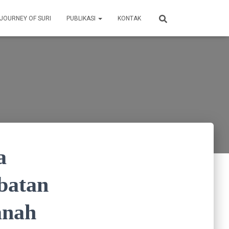
 JOURNEY OF SURI
PUBLIKASI
KONTAK
a
batan
anah