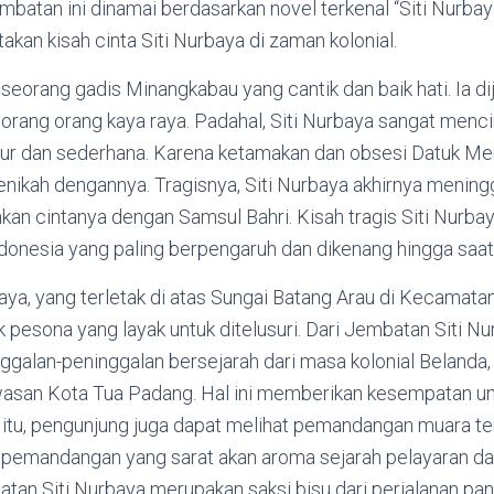
batan ini dinamai berdasarkan novel terkenal “Siti Nurba
akan kisah cinta Siti Nurbaya di zaman kolonial.
 seorang gadis Minangkabau yang cantik dan baik hati. Ia 
orang orang kaya raya. Padahal, Siti Nurbaya sangat menci
ur dan sederhana. Karena ketamakan dan obsesi Datuk Meri
nikah dengannya. Tragisnya, Siti Nurbaya akhirnya mening
n cintanya dengan Samsul Bahri. Kisah tragis Siti Nurbaya
ndonesia yang paling berpengaruh dan dikenang hingga saat 
ya, yang terletak di atas Sungai Batang Arau di Kecamata
pesona yang layak untuk ditelusuri. Dari Jembatan Siti N
ggalan-peninggalan bersejarah dari masa kolonial Belanda,
asan Kota Tua Padang. Hal ini memberikan kesempatan un
in itu, pengunjung juga dapat melihat pemandangan muara 
h pemandangan yang sarat akan aroma sejarah pelayaran d
tan Siti Nurbaya merupakan saksi bisu dari perjalanan pan