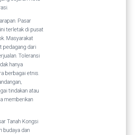
asi.
sarapan. Pasar
ni terletak di pusat
ok. Masyarakat
at pedagang dari
rjualan. Toleransi
idak hanya
 berbagai etnis.
andangan,
agai tindakan atau
npa memberikan
asar Tanah Kongsi
n budaya dan