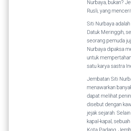
Nurbaya, bukan? Jem
Rusli, yang mencerit
Siti Nurbaya adalah
Datuk Meringgih, se
seorang pemuda juj
Nurbaya dipaksa me
untuk mempertahanka
satu karya sastra I
Jembatan Siti Nurba
menawarkan banyak 
dapat melihat penin
disebut dengan kaw
jejak sejarah. Sela
kapal-kapal, sebua
Kota Padang. Jemba