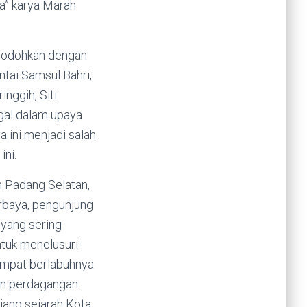
ya” karya Marah
dijodohkan dengan
ntai Samsul Bahri,
nggih, Siti
gal dalam upaya
 ini menjadi salah
ini.
n Padang Selatan,
urbaya, pengunjung
 yang sering
tuk menelusuri
tempat berlabuhnya
an perdagangan
jang sejarah Kota