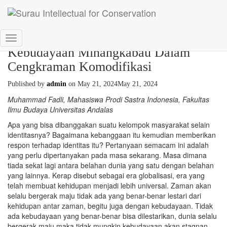
Toggle
Kebudayaan Minangkabau Dalam
Navigation
Cengkraman Komodifikasi
Published by
admin
on
May 21, 2024
May 21, 2024
Muhammad Fadli, Mahasiswa Prodi Sastra Indonesia, Fakultas
Ilmu Budaya Universitas Andalas
Apa yang bisa dibanggakan suatu kelompok masyarakat selain
identitasnya? Bagaimana kebanggaan itu kemudian memberikan
respon terhadap identitas itu? Pertanyaan semacam ini adalah
yang perlu dipertanyakan pada masa sekarang. Masa dimana
tiada sekat lagi antara belahan dunia yang satu dengan belahan
yang lainnya. Kerap disebut sebagai era globalisasi, era yang
telah membuat kehidupan menjadi lebih universal. Zaman akan
selalu bergerak maju tidak ada yang benar-benar lestari dari
kehidupan antar zaman, begitu juga dengan kebudayaan. Tidak
ada kebudayaan yang benar-benar bisa dilestarikan, dunia selalu
bergerak maju maka tidak mungkin kebudayaan akan stagnan