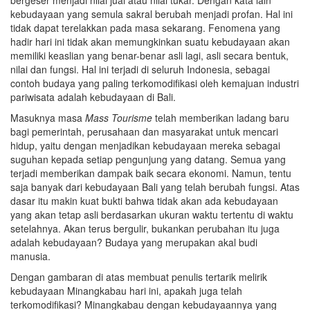
bergeser menjadi nilai jual atau nilai tukar. Dengan kata lain
kebudayaan yang semula sakral berubah menjadi profan. Hal ini
tidak dapat terelakkan pada masa sekarang. Fenomena yang
hadir hari ini tidak akan memungkinkan suatu kebudayaan akan
memiliki keaslian yang benar-benar asli lagi, asli secara bentuk,
nilai dan fungsi. Hal ini terjadi di seluruh Indonesia, sebagai
contoh budaya yang paling terkomodifikasi oleh kemajuan industri
pariwisata adalah kebudayaan di Bali.
Masuknya masa
Mass Tourisme
telah memberikan ladang baru
bagi pemerintah, perusahaan dan masyarakat untuk mencari
hidup, yaitu dengan menjadikan kebudayaan mereka sebagai
suguhan kepada setiap pengunjung yang datang. Semua yang
terjadi memberikan dampak baik secara ekonomi. Namun, tentu
saja banyak dari kebudayaan Bali yang telah berubah fungsi. Atas
dasar itu makin kuat bukti bahwa tidak akan ada kebudayaan
yang akan tetap asli berdasarkan ukuran waktu tertentu di waktu
setelahnya. Akan terus bergulir, bukankan perubahan itu juga
adalah kebudayaan? Budaya yang merupakan akal budi
manusia.
Dengan gambaran di atas membuat penulis tertarik melirik
kebudayaan Minangkabau hari ini, apakah juga telah
terkomodifikasi? Minangkabau dengan kebudayaannya yang