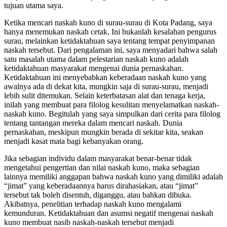
tujuan utama saya.
Ketika mencari naskah kuno di surau-surau di Kota Padang, saya
hanya menemukan naskah cetak. Ini bukanlah kesalahan pengurus
surau, melainkan ketidaktahuan saya tentang tempat penyimpanan
naskah tersebut. Dari pengalaman ini, saya menyadari bahwa salah
satu masalah utama dalam pelestarian naskah kuno adalah
ketidaktahuan masyarakat mengenai dunia pernaskahan.
Ketidaktahuan ini menyebabkan keberadaan naskah kuno yang
awalnya ada di dekat kita, mungkin saja di surau-surau, menjadi
lebih sulit ditemukan. Selain keterbatasan alat dan tenaga kerja,
inilah yang membuat para filolog kesulitan menyelamatkan naskah-
naskah kuno. Begitulah yang saya simpulkan dari cerita para filolog
tentang tantangan mereka dalam mencari naskah. Dunia
pernaskahan, meskipun mungkin berada di sekitar kita, seakan
menjadi kasat mata bagi kebanyakan orang.
Jika sebagian individu dalam masyarakat benar-benar tidak
mengetahui pengertian dan nilai naskah kuno, maka sebagian
lainnya memiliki anggapan bahwa naskah kuno yang dimiliki adalah
“jimat” yang keberadaannya harus dirahasiakan, atau “jimat”
tersebut tak boleh disentuh, diganggu, atau bahkan dibuka.
Akibatnya, penelitian terhadap naskah kuno mengalami
kemunduran. Ketidaktahuan dan asumsi negatif mengenai naskah
kuno membuat nasib naskah-naskah tersebut menjadi