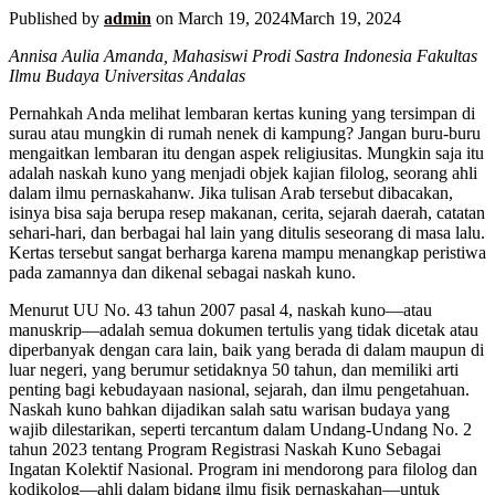
Published by
admin
on
March 19, 2024
March 19, 2024
Annisa Aulia Amanda, Mahasiswi Prodi Sastra Indonesia Fakultas
Ilmu Budaya Universitas Andalas
Pernahkah Anda melihat lembaran kertas kuning yang tersimpan di
surau atau mungkin di rumah nenek di kampung? Jangan buru-buru
mengaitkan lembaran itu dengan aspek religiusitas. Mungkin saja itu
adalah naskah kuno yang menjadi objek kajian filolog, seorang ahli
dalam ilmu pernaskahanw. Jika tulisan Arab tersebut dibacakan,
isinya bisa saja berupa resep makanan, cerita, sejarah daerah, catatan
sehari-hari, dan berbagai hal lain yang ditulis seseorang di masa lalu.
Kertas tersebut sangat berharga karena mampu menangkap peristiwa
pada zamannya dan dikenal sebagai naskah kuno.
Menurut UU No. 43 tahun 2007 pasal 4, naskah kuno—atau
manuskrip—adalah semua dokumen tertulis yang tidak dicetak atau
diperbanyak dengan cara lain, baik yang berada di dalam maupun di
luar negeri, yang berumur setidaknya 50 tahun, dan memiliki arti
penting bagi kebudayaan nasional, sejarah, dan ilmu pengetahuan.
Naskah kuno bahkan dijadikan salah satu warisan budaya yang
wajib dilestarikan, seperti tercantum dalam Undang-Undang No. 2
tahun 2023 tentang Program Registrasi Naskah Kuno Sebagai
Ingatan Kolektif Nasional. Program ini mendorong para filolog dan
kodikolog—ahli dalam bidang ilmu fisik pernaskahan—untuk