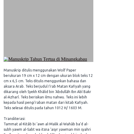
Manuskrip ditulis menggunakan Wolf Paper
berukuran 19 cm x 12 cm dengan ukuran blok teks 12
cm x 6,5 cm. Teks ditulis menggunkan bahasa dan
aksara Arab. Teks berjudul I‘rab Matan Kafiyah yang
dikarang oleh Syekh Khâlid bin ‘Abdullâh Ibn Abî Bakr
al-Azharî. Teks berisikan ilmu nahwu. Teks ini lebih
kepada hasil pengi‘raban matan dari kitab Kafiyah.
Teks selesai ditulis pada tahun 1012 H/ 1603 M.
Transliterasi:
Tammat al-Kitâb bi ‘awn al-Malik al-Wahâb ba’d al-
subh yawm al-Sabt wa itsna ‘asyr yawman min syahri