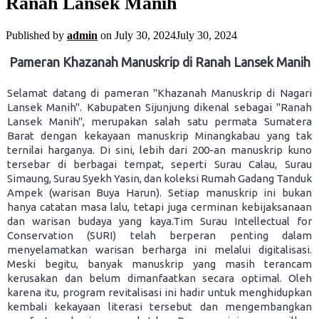
Ranah Lansek Manih
Published by
admin
on
July 30, 2024
July 30, 2024
Pameran Khazanah Manuskrip di Ranah Lansek Manih
Selamat datang di pameran "Khazanah Manuskrip di Nagari
Lansek Manih". Kabupaten Sijunjung dikenal sebagai "Ranah
Lansek Manih", merupakan salah satu permata Sumatera
Barat dengan kekayaan manuskrip Minangkabau yang tak
ternilai harganya. Di sini, lebih dari 200-an manuskrip kuno
tersebar di berbagai tempat, seperti Surau Calau, Surau
Simaung, Surau Syekh Yasin, dan koleksi Rumah Gadang Tanduk
Ampek (warisan Buya Harun). Setiap manuskrip ini bukan
hanya catatan masa lalu, tetapi juga cerminan kebijaksanaan
dan warisan budaya yang kaya.Tim Surau Intellectual for
Conservation (SURI) telah berperan penting dalam
menyelamatkan warisan berharga ini melalui digitalisasi.
Meski begitu, banyak manuskrip yang masih terancam
kerusakan dan belum dimanfaatkan secara optimal. Oleh
karena itu, program revitalisasi ini hadir untuk menghidupkan
kembali kekayaan literasi tersebut dan mengembangkan