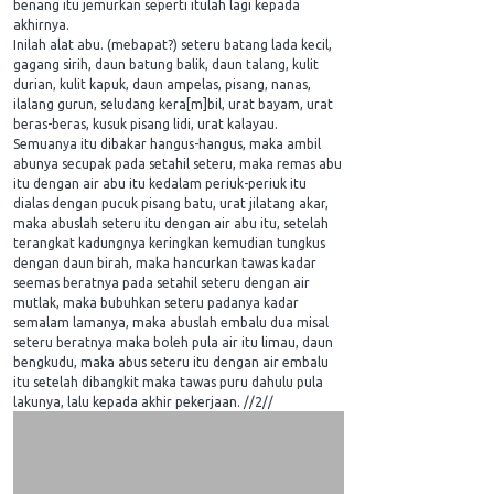
benang itu jemurkan seperti itulah lagi kepada
akhirnya.
Inilah alat abu. (mebapat?) seteru batang lada kecil,
gagang sirih, daun batung balik, daun talang, kulit
durian, kulit kapuk, daun ampelas, pisang, nanas,
ilalang gurun, seludang kera[m]bil, urat bayam, urat
beras-beras, kusuk pisang lidi, urat kalayau.
Semuanya itu dibakar hangus-hangus, maka ambil
abunya secupak pada setahil seteru, maka remas abu
itu dengan air abu itu kedalam periuk-periuk itu
dialas dengan pucuk pisang batu, urat jilatang akar,
maka abuslah seteru itu dengan air abu itu, setelah
terangkat kadungnya keringkan kemudian tungkus
dengan daun birah, maka hancurkan tawas kadar
seemas beratnya pada setahil seteru dengan air
mutlak, maka bubuhkan seteru padanya kadar
semalam lamanya, maka abuslah embalu dua misal
seteru beratnya maka boleh pula air itu limau, daun
bengkudu, maka abus seteru itu dengan air embalu
itu setelah dibangkit maka tawas puru dahulu pula
lakunya, lalu kepada akhir pekerjaan. //2//