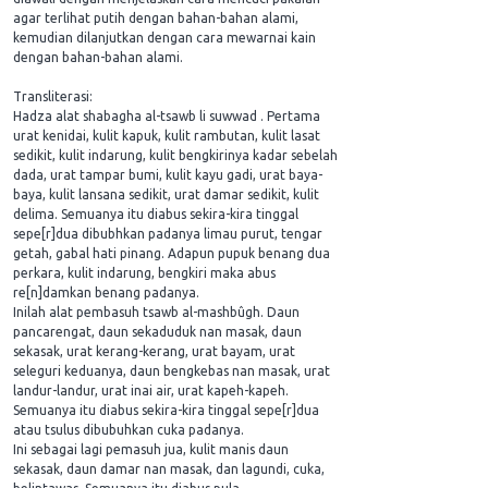
agar terlihat putih dengan bahan-bahan alami,
kemudian dilanjutkan dengan cara mewarnai kain
dengan bahan-bahan alami.
Transliterasi:
Hadza alat shabagha al-tsawb li suwwad . Pertama
urat kenidai, kulit kapuk, kulit rambutan, kulit lasat
sedikit, kulit indarung, kulit bengkirinya kadar sebelah
dada, urat tampar bumi, kulit kayu gadi, urat baya-
baya, kulit lansana sedikit, urat damar sedikit, kulit
delima. Semuanya itu diabus sekira-kira tinggal
sepe[r]dua dibubhkan padanya limau purut, tengar
getah, gabal hati pinang. Adapun pupuk benang dua
perkara, kulit indarung, bengkiri maka abus
re[n]damkan benang padanya.
Inilah alat pembasuh tsawb al-mashbûgh. Daun
pancarengat, daun sekaduduk nan masak, daun
sekasak, urat kerang-kerang, urat bayam, urat
seleguri keduanya, daun bengkebas nan masak, urat
landur-landur, urat inai air, urat kapeh-kapeh.
Semuanya itu diabus sekira-kira tinggal sepe[r]dua
atau tsulus dibubuhkan cuka padanya.
Ini sebagai lagi pemasuh jua, kulit manis daun
sekasak, daun damar nan masak, dan lagundi, cuka,