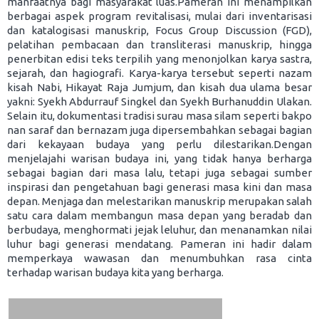
manfaatnya bagi masyarakat luas.Pameran ini menampilkan
berbagai aspek program revitalisasi, mulai dari inventarisasi
dan katalogisasi manuskrip, Focus Group Discussion (FGD),
pelatihan pembacaan dan transliterasi manuskrip, hingga
penerbitan edisi teks terpilih yang menonjolkan karya sastra,
sejarah, dan hagiografi. Karya-karya tersebut seperti nazam
kisah Nabi, Hikayat Raja Jumjum, dan kisah dua ulama besar
yakni: Syekh Abdurrauf Singkel dan Syekh Burhanuddin Ulakan.
Selain itu, dokumentasi tradisi surau masa silam seperti bakpo
nan saraf dan bernazam juga dipersembahkan sebagai bagian
dari kekayaan budaya yang perlu dilestarikan.Dengan
menjelajahi warisan budaya ini, yang tidak hanya berharga
sebagai bagian dari masa lalu, tetapi juga sebagai sumber
inspirasi dan pengetahuan bagi generasi masa kini dan masa
depan. Menjaga dan melestarikan manuskrip merupakan salah
satu cara dalam membangun masa depan yang beradab dan
berbudaya, menghormati jejak leluhur, dan menanamkan nilai
luhur bagi generasi mendatang. Pameran ini hadir dalam
memperkaya wawasan dan menumbuhkan rasa cinta
terhadap warisan budaya kita yang berharga.