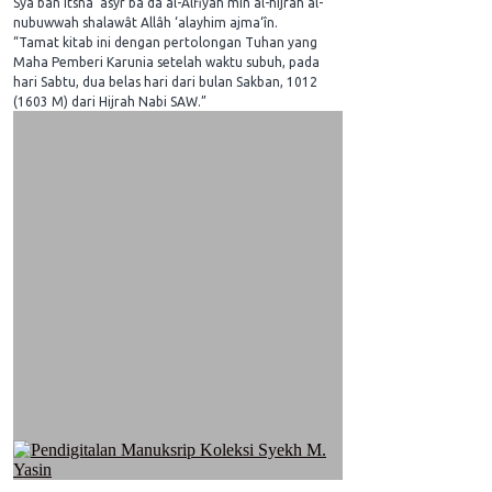
Sya‘ban itsna ‘asyr ba‘da al-Alfiyah min al-hijrah al-
nubuwwah shalawât Allâh ‘alayhim ajma‘în.
“Tamat kitab ini dengan pertolongan Tuhan yang
Maha Pemberi Karunia setelah waktu subuh, pada
hari Sabtu, dua belas hari dari bulan Sakban, 1012
(1603 M) dari Hijrah Nabi SAW.”