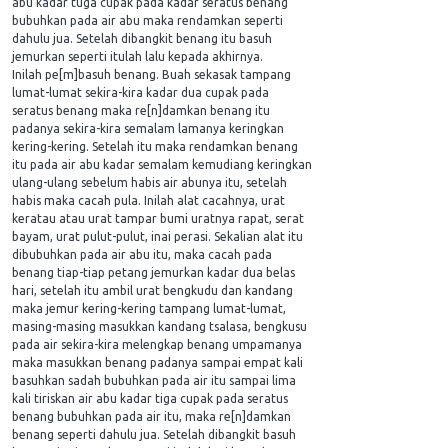
abu kadar tuga cupak pada kadar seratus benang
bubuhkan pada air abu maka rendamkan seperti
dahulu jua. Setelah dibangkit benang itu basuh
jemurkan seperti itulah lalu kepada akhirnya.
Inilah pe[m]basuh benang. Buah sekasak tampang
lumat-lumat sekira-kira kadar dua cupak pada
seratus benang maka re[n]damkan benang itu
padanya sekira-kira semalam lamanya keringkan
kering-kering. Setelah itu maka rendamkan benang
itu pada air abu kadar semalam kemudiang keringkan
ulang-ulang sebelum habis air abunya itu, setelah
habis maka cacah pula. Inilah alat cacahnya, urat
keratau atau urat tampar bumi uratnya rapat, serat
bayam, urat pulut-pulut, inai perasi. Sekalian alat itu
dibubuhkan pada air abu itu, maka cacah pada
benang tiap-tiap petang jemurkan kadar dua belas
hari, setelah itu ambil urat bengkudu dan kandang
maka jemur kering-kering tampang lumat-lumat,
masing-masing masukkan kandang tsalasa, bengkusu
pada air sekira-kira melengkap benang umpamanya
maka masukkan benang padanya sampai empat kali
basuhkan sadah bubuhkan pada air itu sampai lima
kali tiriskan air abu kadar tiga cupak pada seratus
benang bubuhkan pada air itu, maka re[n]damkan
benang seperti dahulu jua. Setelah dibangkit basuh