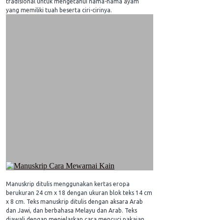
tradisional untuk mengetahui nama-nama ayam
yang memiliki tuah beserta ciri-cirinya.
Manuskrip ditulis menggunakan kertas eropa
berukuran 24 cm x 18 dengan ukuran blok teks 14 cm
x 8 cm. Teks manuskrip ditulis dengan aksara Arab
dan Jawi, dan berbahasa Melayu dan Arab. Teks
diawali dengan menjelaskan cara mencuci pakaian