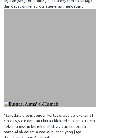
sejarah yang terkandung di dalamnya tetap terjaga
dan dapat dinikmati oleh generasi mendatang.
Manuskrip ditulis dengan kertas eropa berukuran 21
cm x 16,5 cm dengan ukuran blok teks 17 cm x 12 cm.
Teks manuskrip berisikan ilustrasi dari beberapa
nama Allah dalam Asma’ al-husnah yang juga
dikaitkan dengan Alfatihah.