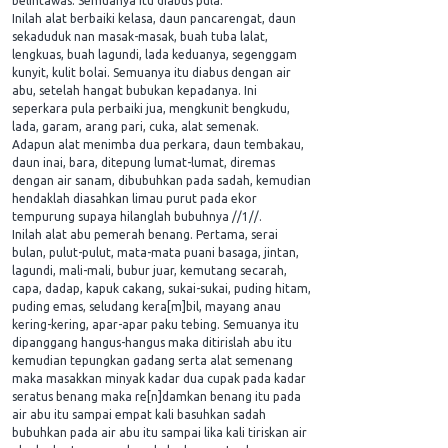
belintawas. Semuanya itu diabus pula.
Inilah alat berbaiki kelasa, daun pancarengat, daun
sekaduduk nan masak-masak, buah tuba lalat,
lengkuas, buah lagundi, lada keduanya, segenggam
kunyit, kulit bolai. Semuanya itu diabus dengan air
abu, setelah hangat bubukan kepadanya. Ini
seperkara pula perbaiki jua, mengkunit bengkudu,
lada, garam, arang pari, cuka, alat semenak.
Adapun alat menimba dua perkara, daun tembakau,
daun inai, bara, ditepung lumat-lumat, diremas
dengan air sanam, dibubuhkan pada sadah, kemudian
hendaklah diasahkan limau purut pada ekor
tempurung supaya hilanglah bubuhnya //1//.
Inilah alat abu pemerah benang. Pertama, serai
bulan, pulut-pulut, mata-mata puani basaga, jintan,
lagundi, mali-mali, bubur juar, kemutang secarah,
capa, dadap, kapuk cakang, sukai-sukai, puding hitam,
puding emas, seludang kera[m]bil, mayang anau
kering-kering, apar-apar paku tebing. Semuanya itu
dipanggang hangus-hangus maka ditirislah abu itu
kemudian tepungkan gadang serta alat semenang
maka masakkan minyak kadar dua cupak pada kadar
seratus benang maka re[n]damkan benang itu pada
air abu itu sampai empat kali basuhkan sadah
bubuhkan pada air abu itu sampai lika kali tiriskan air