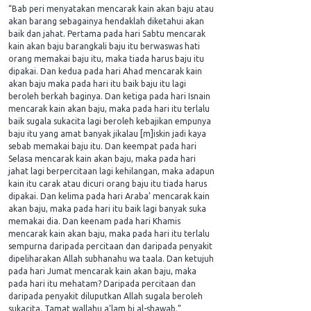
“Bab peri menyatakan mencarak kain akan baju atau
akan barang sebagainya hendaklah diketahui akan
baik dan jahat. Pertama pada hari Sabtu mencarak
kain akan baju barangkali baju itu berwaswas hati
orang memakai baju itu, maka tiada harus baju itu
dipakai. Dan kedua pada hari Ahad mencarak kain
akan baju maka pada hari itu baik baju itu lagi
beroleh berkah baginya. Dan ketiga pada hari Isnain
mencarak kain akan baju, maka pada hari itu terlalu
baik sugala sukacita lagi beroleh kebajikan empunya
baju itu yang amat banyak jikalau [m]iskin jadi kaya
sebab memakai baju itu. Dan keempat pada hari
Selasa mencarak kain akan baju, maka pada hari
jahat lagi berpercitaan lagi kehilangan, maka adapun
kain itu carak atau dicuri orang baju itu tiada harus
dipakai. Dan kelima pada hari Araba’ mencarak kain
akan baju, maka pada hari itu baik lagi banyak suka
memakai dia. Dan keenam pada hari Khamis
mencarak kain akan baju, maka pada hari itu terlalu
sempurna daripada percitaan dan daripada penyakit
dipeliharakan Allah subhanahu wa taala. Dan ketujuh
pada hari Jumat mencarak kain akan baju, maka
pada hari itu mehatam? Daripada percitaan dan
daripada penyakit diluputkan Allah sugala beroleh
sukacita. Tamat wallahu a’lam bi al-shawab.”