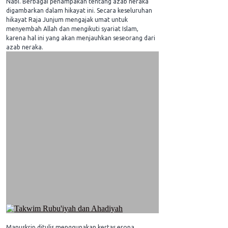
Nabi. Berbagai penampakan tentang azab neraka
digambarkan dalam hikayat ini. Secara keseluruhan
hikayat Raja Junjum mengajak umat untuk
menyembah Allah dan mengikuti syariat Islam,
karena hal ini yang akan menjauhkan seseorang dari
azab neraka.
Manuskrip ditulis menggunakan kertas eropa