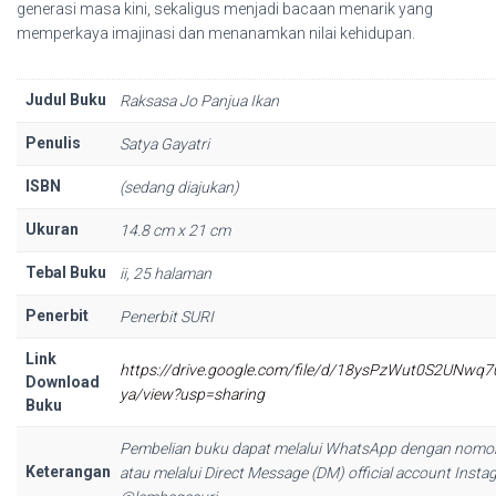
generasi masa kini, sekaligus menjadi bacaan menarik yang
memperkaya imajinasi dan menanamkan nilai kehidupan.
Judul Buku
Raksasa Jo Panjua Ikan
Penulis
Satya Gayatri
ISBN
(sedang diajukan)
Ukuran
14.8 cm x 21 cm
Tebal Buku
ii, 25 halaman
Penerbit
Penerbit SURI
Link
https://drive.google.com/file/d/18ysPzWut0S2UNwq
Download
ya/view?usp=sharing
Buku
Pembelian buku dapat melalui WhatsApp dengan nom
Keterangan
atau melalui Direct Message (DM) official account Inst