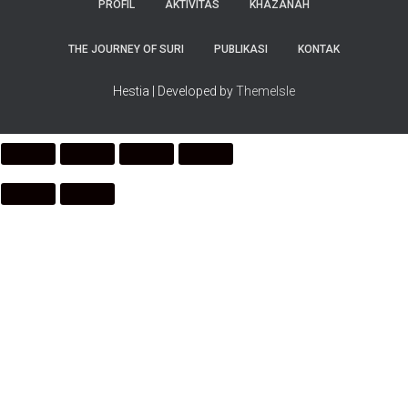
PROFIL
AKTIVITAS
KHAZANAH
THE JOURNEY OF SURI
PUBLIKASI
KONTAK
Hestia | Developed by
ThemeIsle