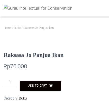
Home
/
Buku
/ Raksasa Jo Panjua Ikan
Raksasa Jo Panjua Ikan
Rp
70.000
Raksasa
ADD TO CART
Jo
Panjua
Ikan
Category:
Buku
quantity